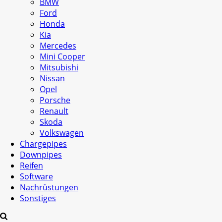
BMW
Ford
Honda
Kia
Mercedes
Mini Cooper
Mitsubishi
Nissan
Opel
Porsche
Renault
Skoda
Volkswagen
Chargepipes
Downpipes
Reifen
Software
Nachrüstungen
Sonstiges