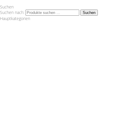
Suchen
Suchen nach:
Suchen
Hauptkategorien
Wagner Tuning
1.8 T
1.8TFSI
1000 R Turbo
116d
120d
120i
125i
135i
14 LA = 1002 cm² Artikelnummer:
200001152Lieferumfang:1 Ladeluftkühler2
Silikonschlauch1 Montagematerial1 Einbauanleitung Nicht
im Bereich der STVO zugelassen. "
Audi
VW
2.0TDI
2.0TFSI
2.0TFSI Quattro
2.2 20V Turbo