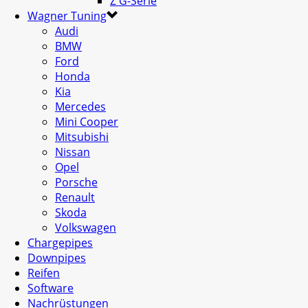
Z G-Serie
Wagner Tuning
Audi
BMW
Ford
Honda
Kia
Mercedes
Mini Cooper
Mitsubishi
Nissan
Opel
Porsche
Renault
Skoda
Volkswagen
Chargepipes
Downpipes
Reifen
Software
Nachrüstungen