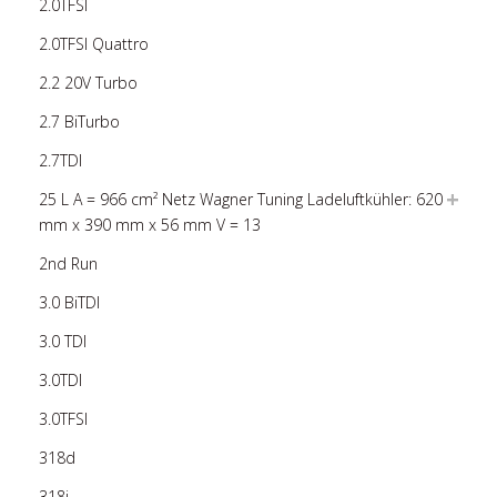
2.0TFSI
2.0TFSI Quattro
2.2 20V Turbo
2.7 BiTurbo
2.7TDI
25 L A = 966 cm² Netz Wagner Tuning Ladeluftkühler: 620
mm x 390 mm x 56 mm V = 13
2nd Run
3.0 BiTDI
3.0 TDI
3.0TDI
3.0TFSI
318d
318i