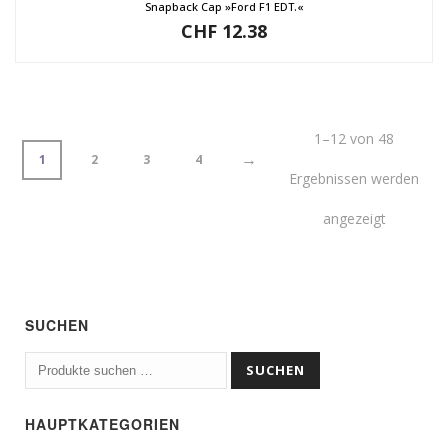
Snapback Cap »Ford F1 EDT.«
CHF
12.38
1–12 von 48
→
1
2
3
4
Ergebnissen werden
angezeigt
SUCHEN
Suchen
SUCHEN
nach:
HAUPTKATEGORIEN