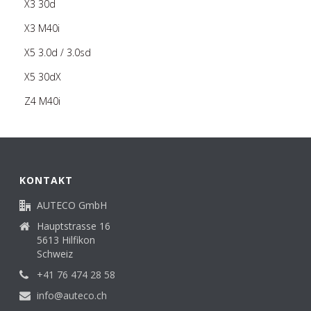
X3 30d
X3 M40i
X5 3.0d / 3.0sd
X5 30dX
Z4 M40i
KONTAKT
AUTECO GmbH
Hauptstrasse 16
5613 Hilfikon
Schweiz
+41 76 474 28 58
info@auteco.ch