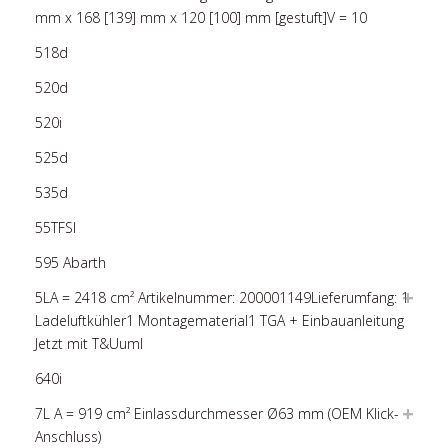
mm x 168 [139] mm x 120 [100] mm [gestuft]V = 10
518d
520d
520i
525d
535d
55TFSI
595 Abarth
5LA = 2418 cm² Artikelnummer: 200001149Lieferumfang: 1
Ladeluftkühler1 Montagematerial1 TGA + Einbauanleitung
Jetzt mit T&Uuml
640i
7L A = 919 cm² Einlassdurchmesser Ø63 mm (OEM Klick-
Anschluss)