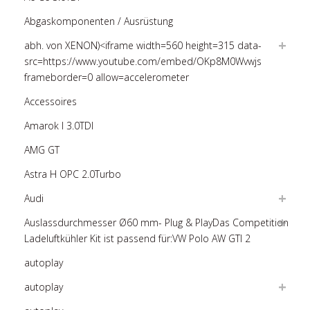
Abgaskomponenten / Ausrüstung
abh. von XENON)<iframe width=560 height=315 data-
src=https://www.youtube.com/embed/OKp8M0Wvwjs
frameborder=0 allow=accelerometer
Accessoires
Amarok I 3.0TDI
AMG GT
Astra H OPC 2.0Turbo
Audi
Auslassdurchmesser Ø60 mm- Plug & PlayDas Competition
Ladeluftkühler Kit ist passend für:VW Polo AW GTI 2
autoplay
autoplay