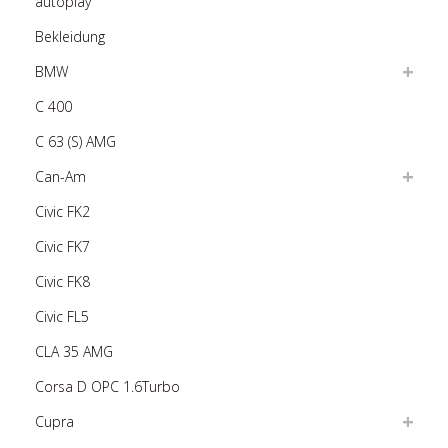
autoplay
Bekleidung
BMW
C 400
C 63 (S) AMG
Can-Am
Civic FK2
Civic FK7
Civic FK8
Civic FL5
CLA 35 AMG
Corsa D OPC 1.6Turbo
Cupra