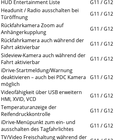
HUD Entertainment Liste
G11 / G12
Headunit / Radio ausschalten bei
G11 / G12
Türöffnung
Rückfahrkamera Zoom auf
G11 / G12
Anhängerkupplung
Rückfahrkamera auch während der
G11 / G12
Fahrt aktivierbar
Sideview-Kamera auch während der
G11 / G12
Fahrt aktivierbar
iDrive-Startmeldung/Warnung
deaktivieren – auch bei PDC Kamera
G11 / G12
möglich
Videofähigkeit über USB erweitern
G11 / G12
HMI, XVID, VCD
Temperaturanzeige der
G11 / G12
Reifendruckkontrolle
iDrive-Menüpunkt zum ein- und
G11 / G12
ausschalten des Tagfahrlichtes
TV/Video Freischaltung während der