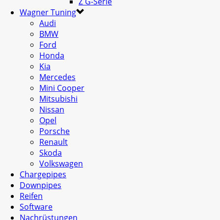
Z G-Serie
Wagner Tuning
Audi
BMW
Ford
Honda
Kia
Mercedes
Mini Cooper
Mitsubishi
Nissan
Opel
Porsche
Renault
Skoda
Volkswagen
Chargepipes
Downpipes
Reifen
Software
Nachrüstungen