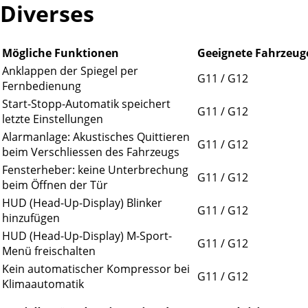
Diverses
Mögliche Funktionen
Geeignete Fahrzeug
Anklappen der Spiegel per
G11 / G12
Fernbedienung
Start-Stopp-Automatik speichert
G11 / G12
letzte Einstellungen
Alarmanlage: Akustisches Quittieren
G11 / G12
beim Verschliessen des Fahrzeugs
Fensterheber: keine Unterbrechung
G11 / G12
beim Öffnen der Tür
HUD (Head-Up-Display) Blinker
G11 / G12
hinzufügen
HUD (Head-Up-Display) M-Sport-
G11 / G12
Menü freischalten
Kein automatischer Kompressor bei
G11 / G12
Klimaautomatik