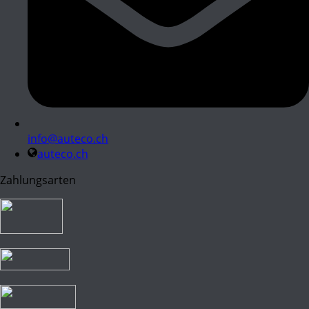
info@auteco.ch
auteco.ch
Zahlungsarten