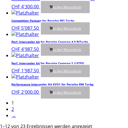
CHF
4'300.00
In den Warenkorb
Competition Package for Porsche 991 Turbo
CHF
5'087.50
In den Warenkorb
Perf. Intercooler kit for Porsche Cayenne 4.0 BiTurbo
CHF
4'987.50
In den Warenkorb
Perf. Intercooler kit for Porsche Cayenne S 3.0TFSI
CHF
1'987.50
In den Warenkorb
Performance Intercooler Kit EVO1 for Porsche 996 Turbo
CHF
2'000.00
In den Warenkorb
1
2
→
1–12 von 23 Ergebnissen werden angezeigt