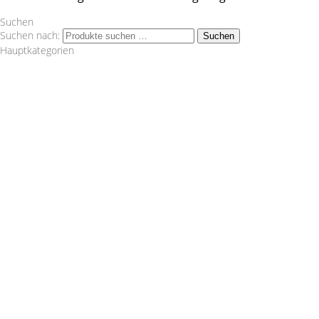
Suchen
Suchen nach:
Suchen
Hauptkategorien
Wagner Tuning
1.8 T
1.8TFSI
1000 R Turbo
116d
120d
120i
125i
135i
14 LA = 1002 cm² Artikelnummer:
200001152Lieferumfang:1 Ladeluftkühler2
Silikonschlauch1 Montagematerial1 Einbauanleitung Nicht
im Bereich der STVO zugelassen. "
Audi
VW
2.0TDI
2.0TFSI
2.0TFSI Quattro
2.2 20V Turbo