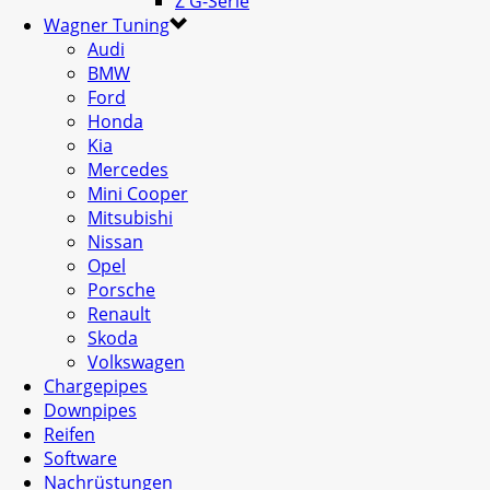
Z G-Serie
Wagner Tuning
Audi
BMW
Ford
Honda
Kia
Mercedes
Mini Cooper
Mitsubishi
Nissan
Opel
Porsche
Renault
Skoda
Volkswagen
Chargepipes
Downpipes
Reifen
Software
Nachrüstungen