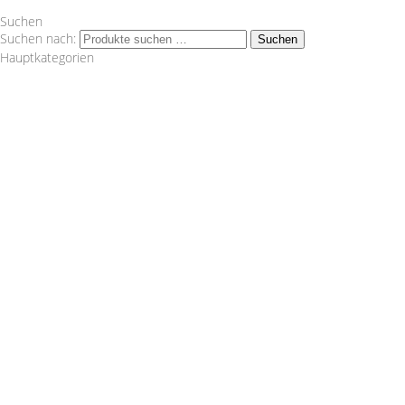
Suchen
Suchen nach:
Suchen
Hauptkategorien
Wagner Tuning
1.8 T
1.8TFSI
1000 R Turbo
116d
120d
120i
125i
135i
14 LA = 1002 cm² Artikelnummer:
200001152Lieferumfang:1 Ladeluftkühler2
Silikonschlauch1 Montagematerial1 Einbauanleitung Nicht
im Bereich der STVO zugelassen. "
Audi
VW
2.0TDI
2.0TFSI
2.0TFSI Quattro
2.2 20V Turbo