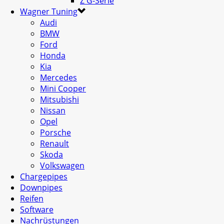
Z G-Serie
Wagner Tuning
Audi
BMW
Ford
Honda
Kia
Mercedes
Mini Cooper
Mitsubishi
Nissan
Opel
Porsche
Renault
Skoda
Volkswagen
Chargepipes
Downpipes
Reifen
Software
Nachrüstungen