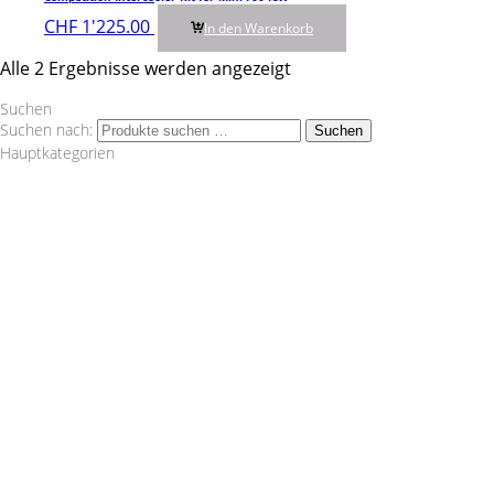
CHF
1'225.00
In den Warenkorb
Alle 2 Ergebnisse werden angezeigt
Suchen
Suchen nach:
Suchen
Hauptkategorien
Wagner Tuning
1.8 T
1.8TFSI
1000 R Turbo
116d
120d
120i
125i
135i
14 LA = 1002 cm² Artikelnummer:
200001152Lieferumfang:1 Ladeluftkühler2
Silikonschlauch1 Montagematerial1 Einbauanleitung Nicht
im Bereich der STVO zugelassen. "
Audi
VW