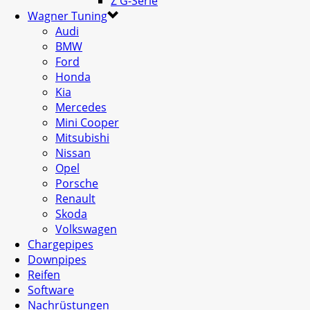
Z G-Serie
Wagner Tuning
Audi
BMW
Ford
Honda
Kia
Mercedes
Mini Cooper
Mitsubishi
Nissan
Opel
Porsche
Renault
Skoda
Volkswagen
Chargepipes
Downpipes
Reifen
Software
Nachrüstungen