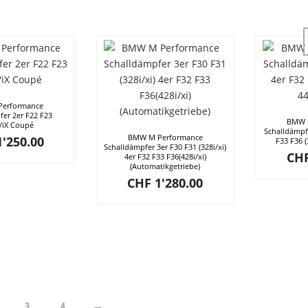
erformance
fer 2er F22 F23
BMW 
/iX Coupé
Schalldämpfe
BMW M Performance
'250.00
F33 F36 (
Schalldämpfer 3er F30 F31 (328i/xi)
CH
4er F32 F33 F36(428i/xi)
(Automatikgetriebe)
CHF
1'280.00
→
3
4