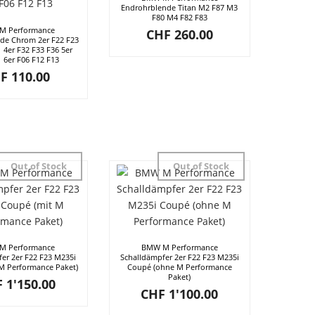
Endrohrblende Titan M2 F87 M3
F80 M4 F82 F83
M Performance
CHF
260.00
de Chrom 2er F22 F23
1 4er F32 F33 F36 5er
1 6er F06 F12 F13
F
110.00
Out of Stock
Out of Stock
M Performance
BMW M Performance
er 2er F22 F23 M235i
Schalldämpfer 2er F22 F23 M235i
M Performance Paket)
Coupé (ohne M Performance
Paket)
F
1'150.00
CHF
1'100.00