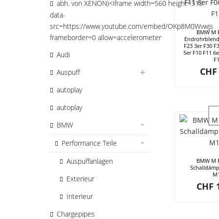
abh. von XENON)<iframe width=560 height=315
data-
src=https://www.youtube.com/embed/OKp8M0Wvwjs
BMW M P
frameborder=0 allow=accelerometer
Endrohrblend
F23 3er F30 F
5er F10 F11 6
Audi
F
CHF
Auspuff
autoplay
autoplay
BMW
Performance Teile
Auspuffanlagen
BMW M P
Schalldämp
M1
Exterieur
CHF
1
Interieur
Chargepipes