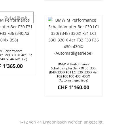
Out of Stock
M Performance
r 3er F30 F31 4er F32
340i/xi 440i/ix B58)
BMW M Performance
F
1'365.00
Schalldämpfer 3er F30 LCI 330i
(B48) 330iX F31 LCI 330i 330iX 4er
F32 F33 F36 430i 430iX
(Automatikgetriebe)
CHF
1'160.00
1–12 von 44 Ergebnissen werden angezeigt