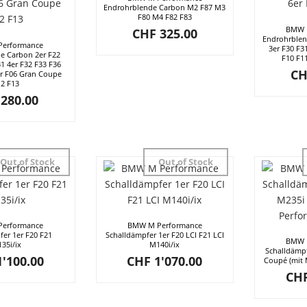
Endrohrblende Carbon M2 F87 M3
F80 M4 F82 F83
BMW 
CHF
325.00
Endrohrblen
erformance
3er F30 F3
e Carbon 2er F22
F10 F1
31 4er F32 F33 F36
CH
er F06 Gran Coupe
12 F13
280.00
Out of Stock
Out of Stock
erformance
BMW M Performance
fer 1er F20 F21
Schalldämpfer 1er F20 LCI F21 LCI
BMW 
35i/ix
M140i/ix
Schalldämpf
'100.00
CHF
1'070.00
Coupé (mit 
CH