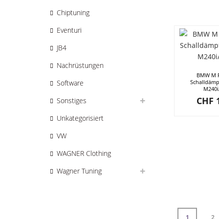
Chiptuning
Eventuri
JB4
Nachrüstungen
BMW M P
Schalldämp
Software
M240i
CHF
1
Sonstiges
Unkategorisiert
VW
WAGNER Clothing
Wagner Tuning
1
2