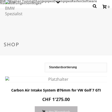
BMW
Wagner Tuning
Chargepipes
Downpipes
Reifen
Software
Nachrüstungen
Sonstiges
0
SHOP
Carbon Air Intake System Ø76mm for VW Golf 7 GTI
CHF
1'275.00
In den Warenkorb