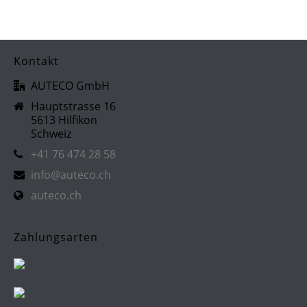
Kontakt
AUTECO GmbH
Hauptstrasse 16
5613 Hilfikon
Schweiz
+41 76 474 28 58
info@auteco.ch
auteco.ch
Zahlungsarten