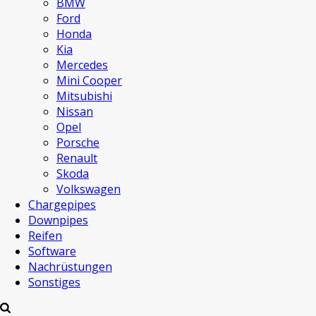
BMW
Ford
Honda
Kia
Mercedes
Mini Cooper
Mitsubishi
Nissan
Opel
Porsche
Renault
Skoda
Volkswagen
Chargepipes
Downpipes
Reifen
Software
Nachrüstungen
Sonstiges