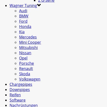
Z G-Serie
Wagner Tuning
Audi
BMW
Ford
Honda
Kia
Mercedes
Mini Cooper
Mitsubishi
Nissan
Opel
Porsche
Renault
Skoda
Volkswagen
Chargepipes
Downpipes
Reifen
Software
Nachrüstungen