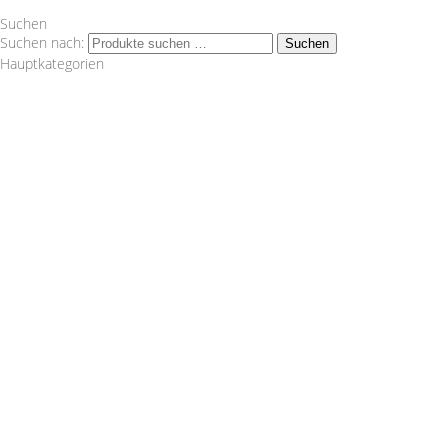
Suchen
Suchen nach:
Suchen
Hauptkategorien
Wagner Tuning
1.8 T
1.8TFSI
1000 R Turbo
116d
120d
120i
125i
135i
14 LA = 1002 cm² Artikelnummer:
200001152Lieferumfang:1 Ladeluftkühler2
Silikonschlauch1 Montagematerial1 Einbauanleitung Nicht
im Bereich der STVO zugelassen. "
Audi
VW
2.0TDI
2.0TFSI
2.0TFSI Quattro
2.2 20V Turbo