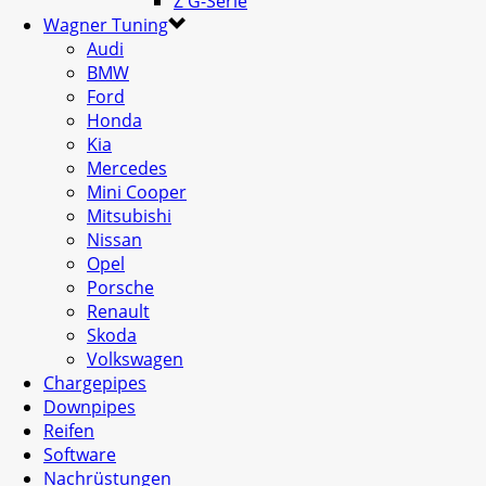
Z G-Serie
Wagner Tuning
Audi
BMW
Ford
Honda
Kia
Mercedes
Mini Cooper
Mitsubishi
Nissan
Opel
Porsche
Renault
Skoda
Volkswagen
Chargepipes
Downpipes
Reifen
Software
Nachrüstungen