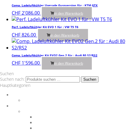
Comp. Ladeluftkühler Upgrade Gussversion für : KTM GTX
CHF
2'086.00
In den Warenkorb
Perf. Ladeluftkühler Kit EVO 1 für : VW T5 T6
CHF
826.00
In den Warenkorb
Comp. Ladeluftkühler Kit EVO2 Gen.2 für : Audi 80 S2/RS2
CHF
1'596.00
In den Warenkorb
Suchen
Suchen nach:
Suchen
Hauptkategorien
Auspuff
Downpipes
BMW
Performance Teile
Auspuffanlagen
Exterieur
Interieur