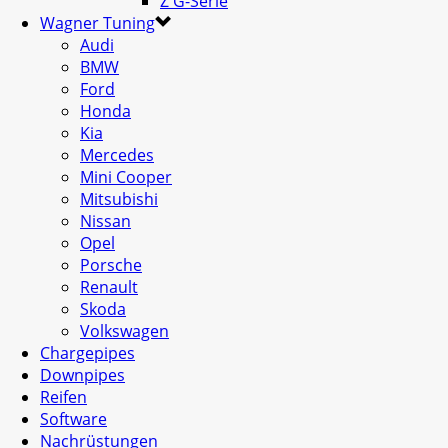
Z G-Serie
Wagner Tuning
Audi
BMW
Ford
Honda
Kia
Mercedes
Mini Cooper
Mitsubishi
Nissan
Opel
Porsche
Renault
Skoda
Volkswagen
Chargepipes
Downpipes
Reifen
Software
Nachrüstungen