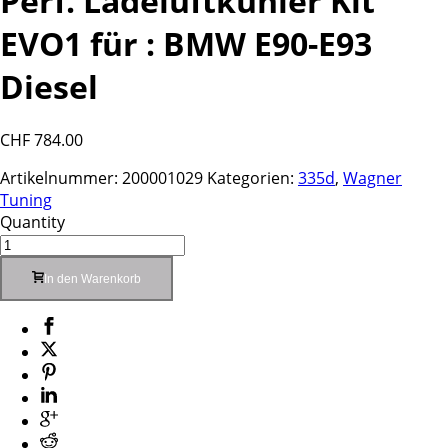
Perf. Ladeluftkühler Kit
EVO1 für : BMW E90-E93
Diesel
CHF
784.00
Artikelnummer:
200001029
Kategorien:
335d
,
Wagner
Tuning
Quantity
In den Warenkorb