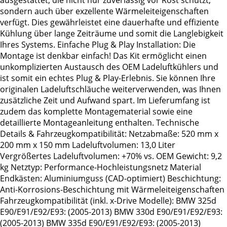
ausgestattet, die nicht nur zuverlässig vor Rost schützt,
sondern auch über exzellente Wärmeleiteigenschaften
verfügt. Dies gewährleistet eine dauerhafte und effiziente
Kühlung über lange Zeiträume und somit die Langlebigkeit
Ihres Systems. Einfache Plug & Play Installation: Die
Montage ist denkbar einfach! Das Kit ermöglicht einen
unkomplizierten Austausch des OEM Ladeluftkühlers und
ist somit ein echtes Plug & Play-Erlebnis. Sie können Ihre
originalen Ladeluftschläuche weiterverwenden, was Ihnen
zusätzliche Zeit und Aufwand spart. Im Lieferumfang ist
zudem das komplette Montagematerial sowie eine
detaillierte Montageanleitung enthalten. Technische
Details & Fahrzeugkompatibilität: Netzabmaße: 520 mm x
200 mm x 150 mm Ladeluftvolumen: 13,0 Liter
Vergrößertes Ladeluftvolumen: +70% vs. OEM Gewicht: 9,2
kg Netztyp: Performance-Hochleistungsnetz Material
Endkästen: Aluminiumguss (CAD-optimiert) Beschichtung:
Anti-Korrosions-Beschichtung mit Wärmeleiteigenschaften
Fahrzeugkompatibilität (inkl. x-Drive Modelle): BMW 325d
E90/E91/E92/E93: (2005-2013) BMW 330d E90/E91/E92/E93:
(2005-2013) BMW 335d E90/E91/E92/E93: (2005-2013)