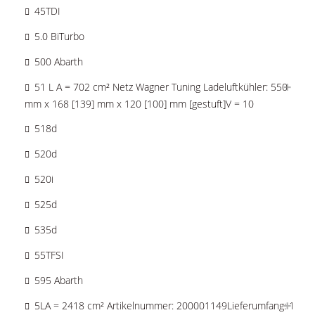
45TDI
5.0 BiTurbo
500 Abarth
51 L A = 702 cm² Netz Wagner Tuning Ladeluftkühler: 550
mm x 168 [139] mm x 120 [100] mm [gestuft]V = 10
518d
520d
520i
525d
535d
55TFSI
595 Abarth
5LA = 2418 cm² Artikelnummer: 200001149Lieferumfang: 1