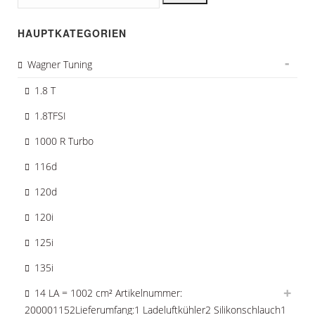
nach:
HAUPTKATEGORIEN
Wagner Tuning
1.8 T
1.8TFSI
1000 R Turbo
116d
120d
120i
125i
135i
14 LA = 1002 cm² Artikelnummer:
200001152Lieferumfang:1 Ladeluftkühler2 Silikonschlauch1