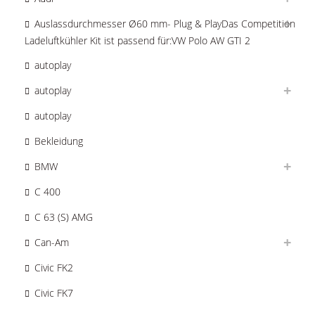
Auslassdurchmesser Ø60 mm- Plug & PlayDas Competition
Ladeluftkühler Kit ist passend für:VW Polo AW GTI 2
autoplay
autoplay
autoplay
Bekleidung
BMW
C 400
C 63 (S) AMG
Can-Am
Civic FK2
Civic FK7