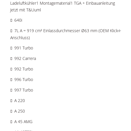
Ladeluftkühler1 Montagematerial1 TGA + Einbauanleitung
Jetzt mit T&Uuml
640i
7L A = 919 cm² Einlassdurchmesser Ø63 mm (OEM Klick-
Anschluss)
991 Turbo
992 Carrera
992 Turbo
996 Turbo
997 Turbo
A 220
A 250
A 45 AMG