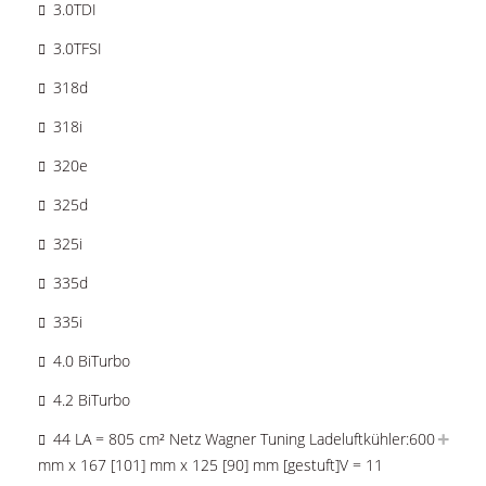
3.0TDI
3.0TFSI
318d
318i
320e
325d
325i
335d
335i
4.0 BiTurbo
4.2 BiTurbo
44 LA = 805 cm² Netz Wagner Tuning Ladeluftkühler:600
mm x 167 [101] mm x 125 [90] mm [gestuft]V = 11