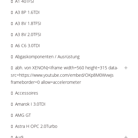
A1 40TFSI
A3 8P 1.6TDI
A3 8V 1.8TFSI
A3 8V 2.0TFSI
A6 C6 3.0TDI
Abgaskomponenten / Ausrüstung
abh. von XENON)<iframe width=560 height=315 data-
src=https://www.youtube.com/embed/OKp8M0Wvwjs
frameborder=0 allow=accelerometer
Accessoires
Amarok I 3.0TDI
AMG GT
Astra H OPC 2.0Turbo
Audi