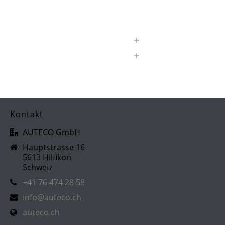
Nachrüstungen
Software
Sonstiges
Wagner Tuning
Kontakt
AUTECO GmbH
Hauptstrasse 16
5613 Hilfikon
Schweiz
+41 76 474 28 58
info@auteco.ch
auteco.ch