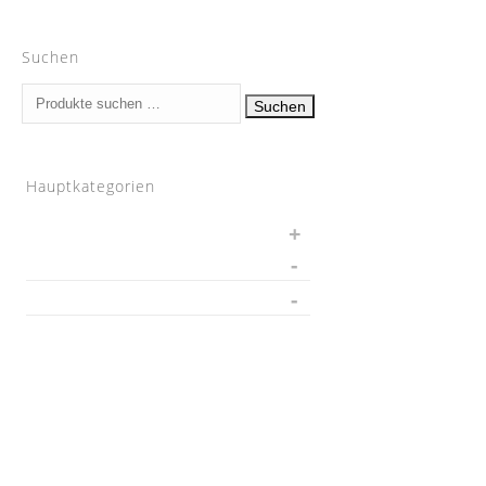
Suchen
Suchen
Suchen
nach:
Hauptkategorien
Auspuff
BMW
Performance Teile
Auspuffanlagen
Exterieur
Interieur
Chargepipes
JB4