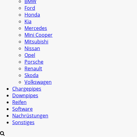
BMW
Ford
Honda
Kia
Mercedes
Mini Cooper
Mitsubishi
Nissan
Opel
Porsche
Renault
Skoda
Volkswagen
Chargepipes
Downpipes
Reifen
Software
Nachrüstungen
Sonstiges