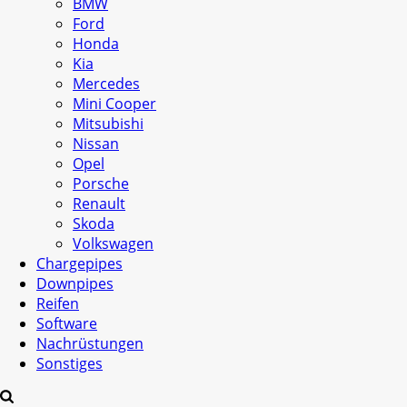
BMW
Ford
Honda
Kia
Mercedes
Mini Cooper
Mitsubishi
Nissan
Opel
Porsche
Renault
Skoda
Volkswagen
Chargepipes
Downpipes
Reifen
Software
Nachrüstungen
Sonstiges