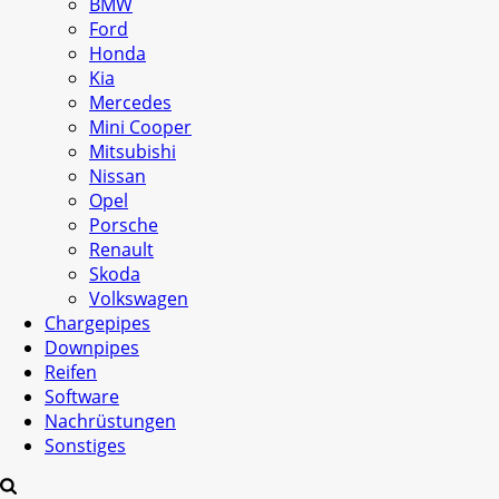
BMW
Ford
Honda
Kia
Mercedes
Mini Cooper
Mitsubishi
Nissan
Opel
Porsche
Renault
Skoda
Volkswagen
Chargepipes
Downpipes
Reifen
Software
Nachrüstungen
Sonstiges