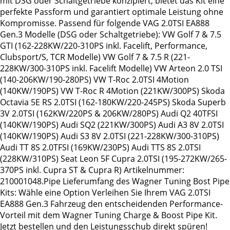
mit DSG oder Schaltgetriebe konzipiert, bietet das Kit eine
perfekte Passform und garantiert optimale Leistung ohne
Kompromisse. Passend für folgende VAG 2.0TSI EA888
Gen.3 Modelle (DSG oder Schaltgetriebe): VW Golf 7 & 7.5
GTI (162-228KW/220-310PS inkl. Facelift, Performance,
Clubsport/S, TCR Modelle) VW Golf 7 & 7.5 R (221-
228KW/300-310PS inkl. Facelift Modelle) VW Arteon 2.0 TSI
(140-206KW/190-280PS) VW T-Roc 2.0TSI 4Motion
(140KW/190PS) VW T-Roc R 4Motion (221KW/300PS) Skoda
Octavia 5E RS 2.0TSI (162-180KW/220-245PS) Skoda Superb
3V 2.0TSI (162KW/220PS & 206KW/280PS) Audi Q2 40TFSI
(140KW/190PS) Audi SQ2 (221KW/300PS) Audi A3 8V 2.0TSI
(140KW/190PS) Audi S3 8V 2.0TSI (221-228KW/300-310PS)
Audi TT 8S 2.0TFSI (169KW/230PS) Audi TTS 8S 2.0TSI
(228KW/310PS) Seat Leon 5F Cupra 2.0TSI (195-272KW/265-
370PS inkl. Cupra ST & Cupra R) Artikelnummer:
210001048.Pipe Lieferumfang des Wagner Tuning Bost Pipe
Kits: Wähle eine Option Verleihen Sie Ihrem VAG 2.0TSI
EA888 Gen.3 Fahrzeug den entscheidenden Performance-
Vorteil mit dem Wagner Tuning Charge & Boost Pipe Kit.
Jetzt bestellen und den Leistungsschub direkt spüren!