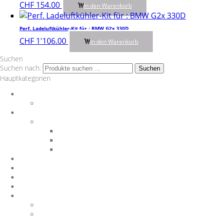
CHF
154.00
In den Warenkorb
Perf. Ladeluftkühler-Kit für : BMW G2x 330D
CHF
1'106.00
In den Warenkorb
Suchen
Suchen nach:
Suchen
Hauptkategorien
Auspuff
Downpipes
BMW
Performance Teile
Auspuffanlagen
Exterieur
Interieur
Chargepipes
JB4
Nachrüstungen
Software
Sonstiges
Gutscheine
Sportluftfilter