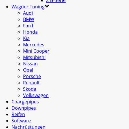
Z G-Serie
Wagner Tuning
Audi
BMW
Ford
Honda
Kia
Mercedes
Mini Cooper
Mitsubishi
Nissan
Opel
Porsche
Renault
Skoda
Volkswagen
Chargepipes
Downpipes
Reifen
Software
Nachrüstungen