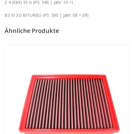
Z 4 (E89) 35 is (PS: 340 | Jahr: 10 >)
B3 III 3.0 BITURBO (PS: 360 | Jahr: 08 > 09)
Ähnliche Produkte