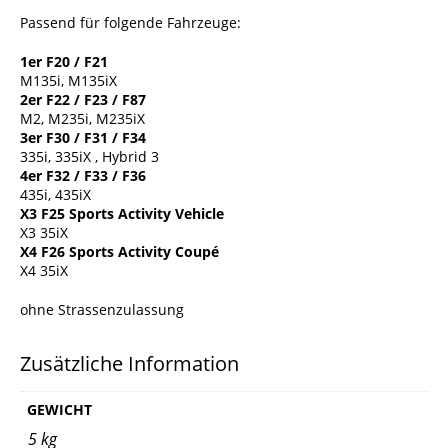
Passend für folgende Fahrzeuge:
1er F20 / F21
M135i, M135iX
2er F22 / F23 / F87
M2, M235i, M235iX
3er F30 / F31 / F34
335i, 335iX , Hybrid 3
4er F32 / F33 / F36
435i, 435iX
X3 F25 Sports Activity Vehicle
X3 35iX
X4 F26 Sports Activity Coupé
X4 35iX
ohne Strassenzulassung
Zusätzliche Information
GEWICHT
5 kg