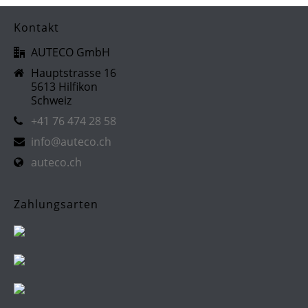
Kontakt
AUTECO GmbH
Hauptstrasse 16
5613 Hilfikon
Schweiz
+41 76 474 28 58
info@auteco.ch
auteco.ch
Zahlungsarten