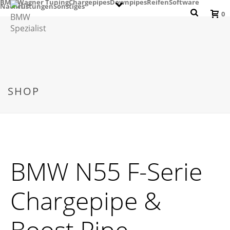
BMW
Wagner Tuning
Chargepipes
Downpipes
Reifen
Software
Nachrüstungen
Sonstiges
0
SHOP
BMW N55 F-Serie
Chargepipe &
Boost Pipe