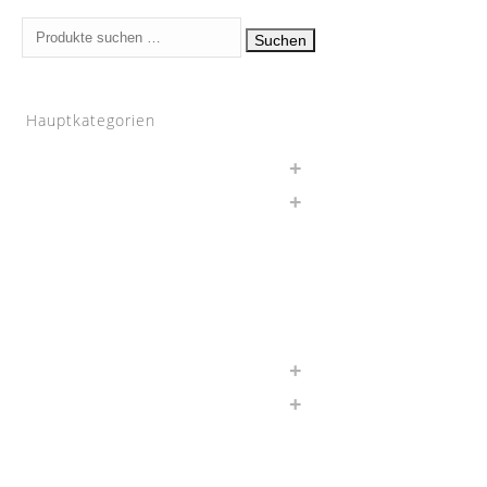
Suchen
Suchen
nach:
Hauptkategorien
Auspuff
BMW
Chargepipes
JB4
Nachrüstungen
Software
Sonstiges
Wagner Tuning