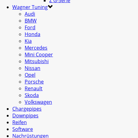
Z G-Serie
Wagner Tuning
Audi
BMW
Ford
Honda
Kia
Mercedes
Mini Cooper
Mitsubishi
Nissan
Opel
Porsche
Renault
Skoda
Volkswagen
Chargepipes
Downpipes
Reifen
Software
Nachrüstungen