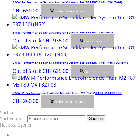
BMW Performance Schalldämpfer-System 1er E81 E87 118i 120i (N46)
CHF
650.00
In den Warenkorb
BMW Performance Schalldämpfer-System 1er E81 E87 130i (N52)
Out of Stock
CHF
935.00
Weiterlesen
BMW Performance Schalldämpfer-System 1er E81 E87 116i 118i 120i (N43)
Out of Stock
CHF
625.00
Weiterlesen
BMW M Performance Endrohrblende Titan M2 F87 M3 F80 M4 F82 F83
CHF
260.00
In den Warenkorb
Suchen
Suchen nach:
Suchen
Hauptkategorien
Auspuff