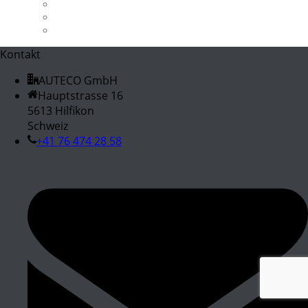
X3 M40i
X5 3.0d / 3.0sd
Z4 M40i
Kontakt
AUTECO GmbH
Hauptstrasse 16
5613 Hilfikon
Schweiz
+41 76 474 28 58