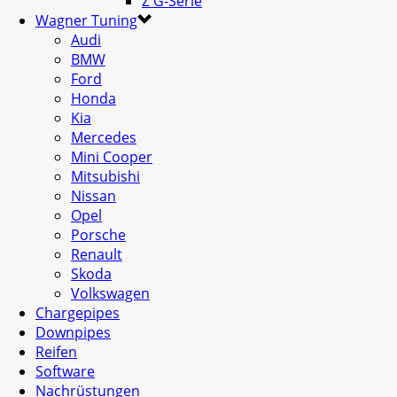
Z G-Serie
Wagner Tuning
Audi
BMW
Ford
Honda
Kia
Mercedes
Mini Cooper
Mitsubishi
Nissan
Opel
Porsche
Renault
Skoda
Volkswagen
Chargepipes
Downpipes
Reifen
Software
Nachrüstungen