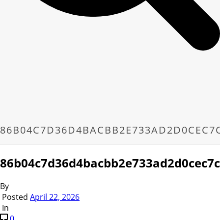
86B04C7D36D4BACBB2E733AD2D0CEC7
86b04c7d36d4bacbb2e733ad2d0cec7c
By
Posted
April 22, 2026
In
0