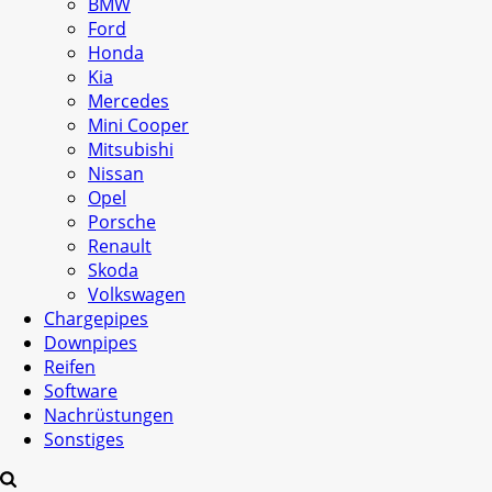
BMW
Ford
Honda
Kia
Mercedes
Mini Cooper
Mitsubishi
Nissan
Opel
Porsche
Renault
Skoda
Volkswagen
Chargepipes
Downpipes
Reifen
Software
Nachrüstungen
Sonstiges