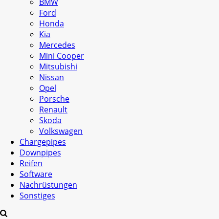
BMW
Ford
Honda
Kia
Mercedes
Mini Cooper
Mitsubishi
Nissan
Opel
Porsche
Renault
Skoda
Volkswagen
Chargepipes
Downpipes
Reifen
Software
Nachrüstungen
Sonstiges