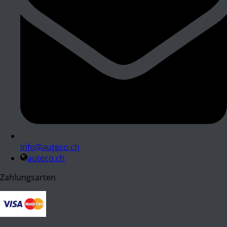
info@auteco.ch
auteco.ch
Zahlungsarten