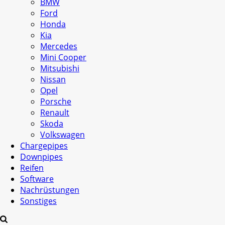
BMW
Ford
Honda
Kia
Mercedes
Mini Cooper
Mitsubishi
Nissan
Opel
Porsche
Renault
Skoda
Volkswagen
Chargepipes
Downpipes
Reifen
Software
Nachrüstungen
Sonstiges