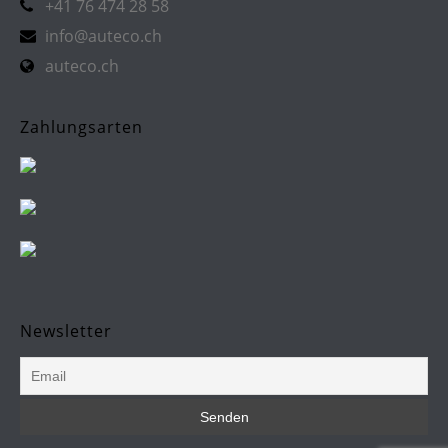
+41 76 474 28 58
info@auteco.ch
auteco.ch
Zahlungsarten
Newsletter