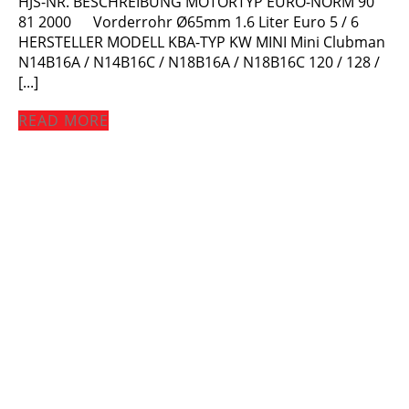
HJS-NR. BESCHREIBUNG MOTORTYP EURO-NORM 90
81 2000 Vorderrohr Ø65mm 1.6 Liter Euro 5 / 6
HERSTELLER MODELL KBA-TYP KW MINI Mini Clubman
N14B16A / N14B16C / N18B16A / N18B16C 120 / 128 /
[...]
READ MORE