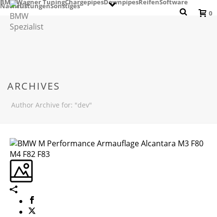
BMW
Wagner Tuning
Chargepipes
Downpipes
Reifen
Software
Nachrüstungen
Sonstiges
0
ARCHIVES
Author Archive for: "dev"