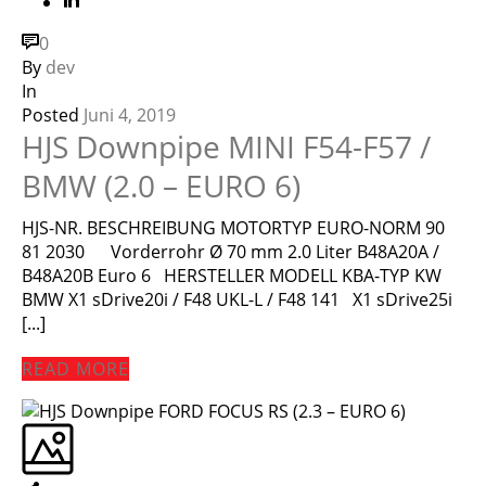
0
By
dev
In
Posted
Juni 4, 2019
HJS Downpipe MINI F54-F57 /
BMW (2.0 – EURO 6)
HJS-NR. BESCHREIBUNG MOTORTYP EURO-NORM 90
81 2030 Vorderrohr Ø 70 mm 2.0 Liter B48A20A /
B48A20B Euro 6 HERSTELLER MODELL KBA-TYP KW
BMW X1 sDrive20i / F48 UKL-L / F48 141 X1 sDrive25i
[...]
READ MORE