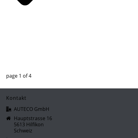
page
1
of
4
Kontakt
AUTECO GmbH
Hauptstrasse 16
5613 Hilfikon
Schweiz