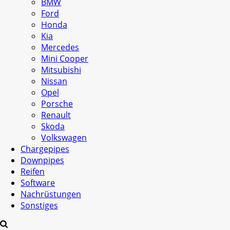
BMW
Ford
Honda
Kia
Mercedes
Mini Cooper
Mitsubishi
Nissan
Opel
Porsche
Renault
Skoda
Volkswagen
Chargepipes
Downpipes
Reifen
Software
Nachrüstungen
Sonstiges