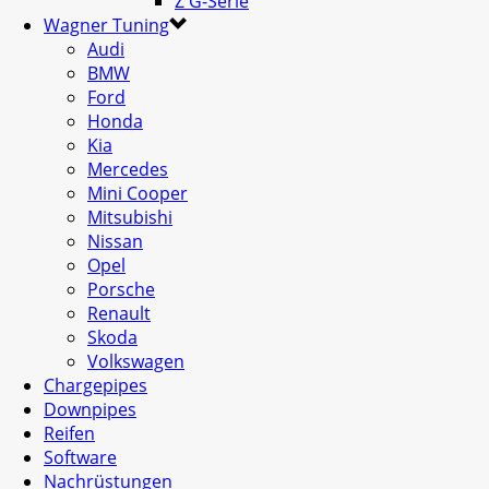
Z G-Serie
Wagner Tuning
Audi
BMW
Ford
Honda
Kia
Mercedes
Mini Cooper
Mitsubishi
Nissan
Opel
Porsche
Renault
Skoda
Volkswagen
Chargepipes
Downpipes
Reifen
Software
Nachrüstungen