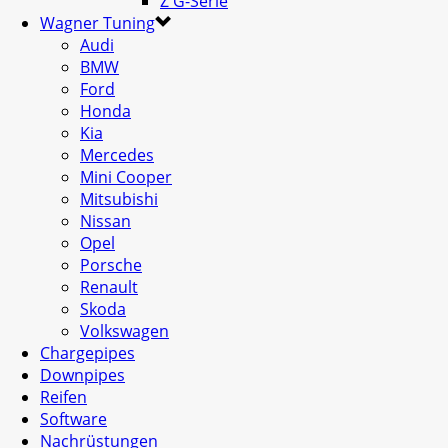
Z G-Serie
Wagner Tuning
Audi
BMW
Ford
Honda
Kia
Mercedes
Mini Cooper
Mitsubishi
Nissan
Opel
Porsche
Renault
Skoda
Volkswagen
Chargepipes
Downpipes
Reifen
Software
Nachrüstungen