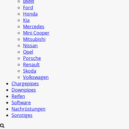
BMW
Ford
Honda
Kia
Mercedes
Mini Cooper
Mitsubishi
Nissan
Opel
Porsche
Renault
Skoda
Volkswagen
Chargepipes
Downpipes
Reifen
Software
Nachrüstungen
Sonstiges