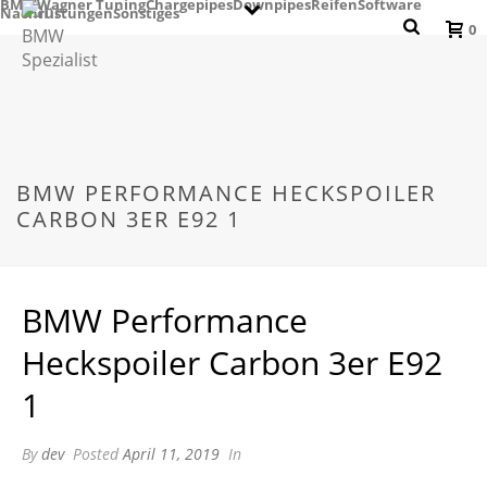
BMW
Wagner Tuning
Chargepipes
Downpipes
Reifen
Software
Nachrüstungen
Sonstiges
0
BMW PERFORMANCE HECKSPOILER
CARBON 3ER E92 1
BMW Performance
Heckspoiler Carbon 3er E92
1
By
dev
Posted
April 11, 2019
In