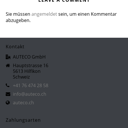
Sie müssen
angemeldet
sein, um einen Kommentar
abzugeben.
Kontakt
AUTECO GmbH
Hauptstrasse 16
5613 Hilfikon
Schweiz
+41 76 474 28 58
info@auteco.ch
auteco.ch
Zahlungsarten