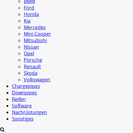
BMW
Ford
Honda
Kia
Mercedes
Mini Cooper
Mitsubishi
Nissan
Opel
Porsche
Renault
Skoda
Volkswagen
Chargepipes
Downpipes
Reifen
Software
Nachrüstungen
Sonstiges