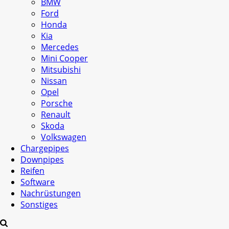
BMW
Ford
Honda
Kia
Mercedes
Mini Cooper
Mitsubishi
Nissan
Opel
Porsche
Renault
Skoda
Volkswagen
Chargepipes
Downpipes
Reifen
Software
Nachrüstungen
Sonstiges