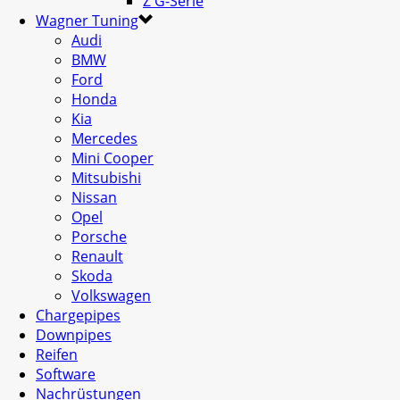
Z G-Serie
Wagner Tuning
Audi
BMW
Ford
Honda
Kia
Mercedes
Mini Cooper
Mitsubishi
Nissan
Opel
Porsche
Renault
Skoda
Volkswagen
Chargepipes
Downpipes
Reifen
Software
Nachrüstungen