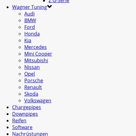
Z G-Serie
Wagner Tuning
Audi
BMW
Ford
Honda
Kia
Mercedes
Mini Cooper
Mitsubishi
Nissan
Opel
Porsche
Renault
Skoda
Volkswagen
Chargepipes
Downpipes
Reifen
Software
Nachrüstungen