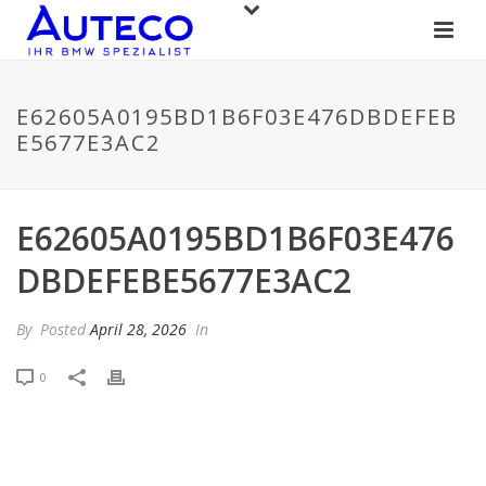
E62605A0195BD1B6F03E476DBDEFEB
E5677E3AC2
E62605A0195BD1B6F03E476
DBDEFEBE5677E3AC2
By
Posted
April 28, 2026
In
0