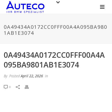
0A49434A0172CC0FFF00A4A095BA980
1AB1E3074
0A49434A0172CC0FFF00A4A
095BA9801AB1E3074
By
Posted
April 22, 2026
In
0