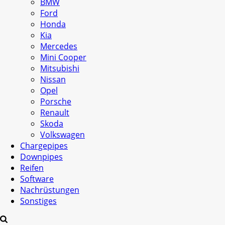
BMW
Ford
Honda
Kia
Mercedes
Mini Cooper
Mitsubishi
Nissan
Opel
Porsche
Renault
Skoda
Volkswagen
Chargepipes
Downpipes
Reifen
Software
Nachrüstungen
Sonstiges