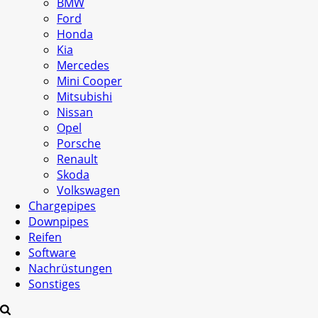
BMW
Ford
Honda
Kia
Mercedes
Mini Cooper
Mitsubishi
Nissan
Opel
Porsche
Renault
Skoda
Volkswagen
Chargepipes
Downpipes
Reifen
Software
Nachrüstungen
Sonstiges