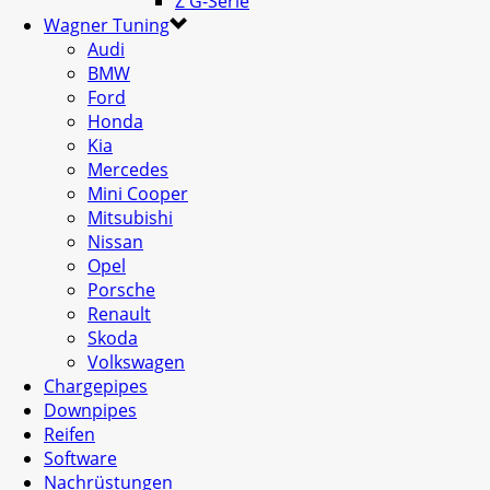
Z G-Serie
Wagner Tuning
Audi
BMW
Ford
Honda
Kia
Mercedes
Mini Cooper
Mitsubishi
Nissan
Opel
Porsche
Renault
Skoda
Volkswagen
Chargepipes
Downpipes
Reifen
Software
Nachrüstungen