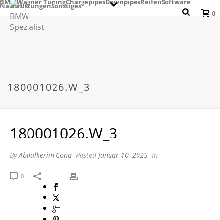
BMW
Wagner Tuning
Chargepipes
Downpipes
Reifen
Software
Nachrüstungen
Sonstiges
0
180001026.W_3
180001026.W_3
By
Abdulkerim Çona
Posted
Januar 10, 2025
In
0