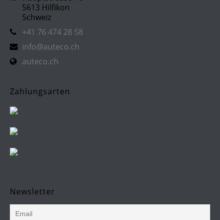
5613 Hilfikon
Schweiz
+41 76 474 28 58
info@auteco.ch
auteco.ch
Zahlungsarten
Newsletter