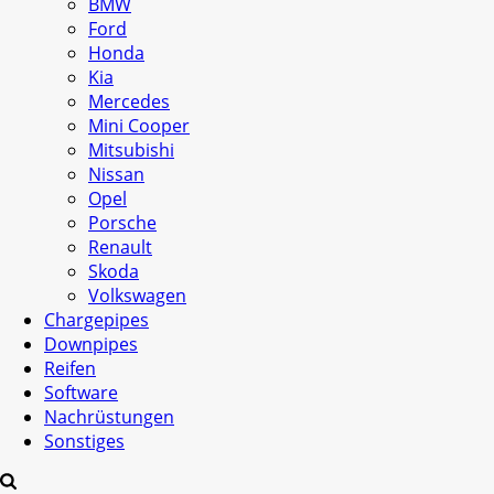
BMW
Ford
Honda
Kia
Mercedes
Mini Cooper
Mitsubishi
Nissan
Opel
Porsche
Renault
Skoda
Volkswagen
Chargepipes
Downpipes
Reifen
Software
Nachrüstungen
Sonstiges