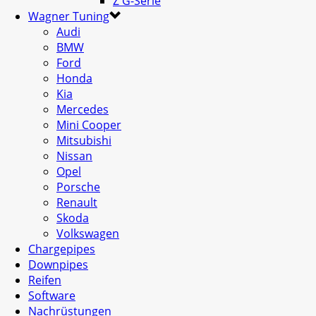
Z G-Serie
Wagner Tuning
Audi
BMW
Ford
Honda
Kia
Mercedes
Mini Cooper
Mitsubishi
Nissan
Opel
Porsche
Renault
Skoda
Volkswagen
Chargepipes
Downpipes
Reifen
Software
Nachrüstungen