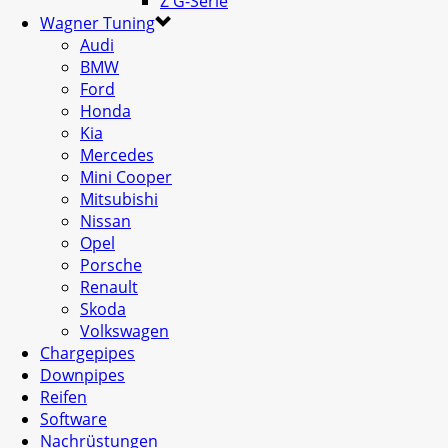
Z G-Serie
Wagner Tuning
Audi
BMW
Ford
Honda
Kia
Mercedes
Mini Cooper
Mitsubishi
Nissan
Opel
Porsche
Renault
Skoda
Volkswagen
Chargepipes
Downpipes
Reifen
Software
Nachrüstungen