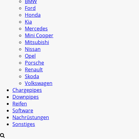
BMW
Ford
Honda
Kia
Mercedes
Mini Cooper
Mitsubishi
Nissan
Opel
Porsche
Renault
Skoda
Volkswagen
Chargepipes
Downpipes
Reifen
Software
Nachrüstungen
Sonstiges