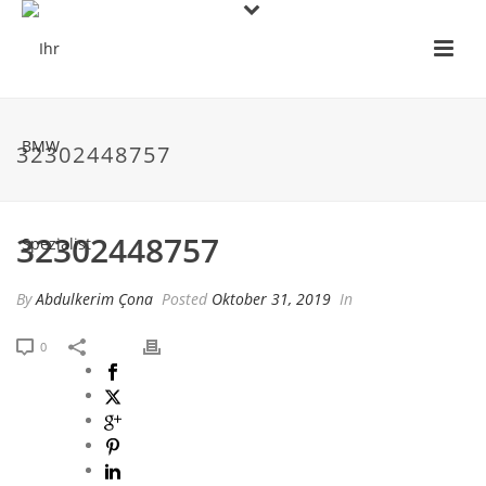
32302448757
32302448757
By
Abdulkerim Çona
Posted
Oktober 31, 2019
In
0