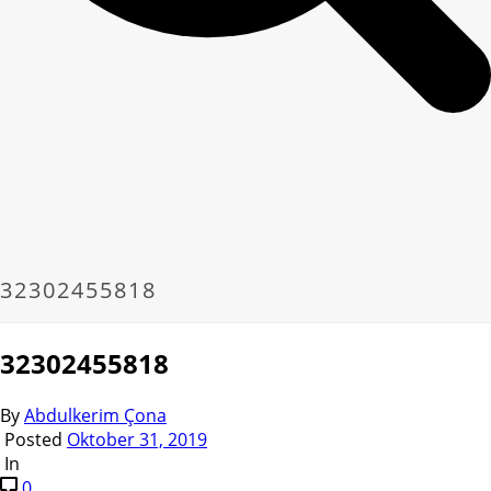
32302455818
32302455818
By
Abdulkerim Çona
Posted
Oktober 31, 2019
In
0