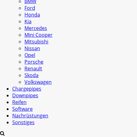
BMW
Ford
Honda
Kia
Mercedes
Mini Cooper
Mitsubishi
Nissan
Opel
Porsche
Renault
Skoda
Volkswagen
Chargepipes
Downpipes
Reifen
Software
Nachrüstungen
Sonstiges