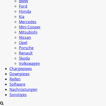
BMW
Ford
Honda
Kia
Mercedes
Mini Cooper
Mitsubishi
Nissan
Opel
Porsche
Renault
Skoda
Volkswagen
Chargepipes
Downpipes
Reifen
Software
Nachrüstungen
Sonstiges