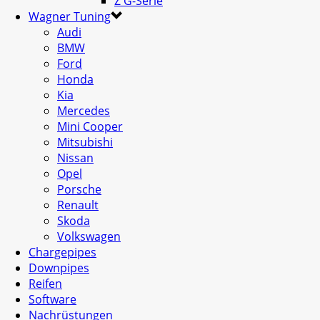
Z G-Serie
Wagner Tuning
Audi
BMW
Ford
Honda
Kia
Mercedes
Mini Cooper
Mitsubishi
Nissan
Opel
Porsche
Renault
Skoda
Volkswagen
Chargepipes
Downpipes
Reifen
Software
Nachrüstungen