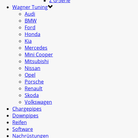
Z G-Serie
Wagner Tuning
Audi
BMW
Ford
Honda
Kia
Mercedes
Mini Cooper
Mitsubishi
Nissan
Opel
Porsche
Renault
Skoda
Volkswagen
Chargepipes
Downpipes
Reifen
Software
Nachrüstungen