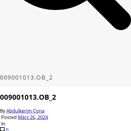
009001013.OB_2
009001013.OB_2
By
Abdulkerim Çona
Posted
März 26, 2024
In
0