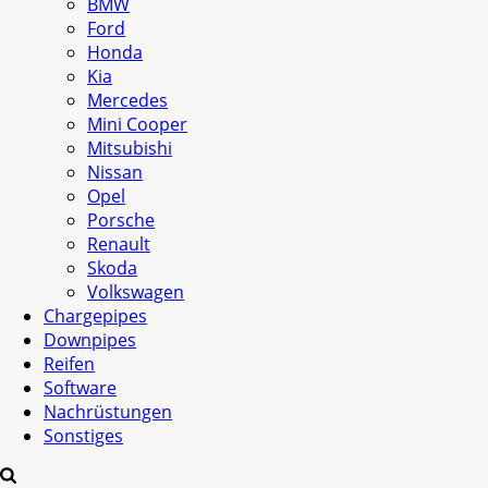
BMW
Ford
Honda
Kia
Mercedes
Mini Cooper
Mitsubishi
Nissan
Opel
Porsche
Renault
Skoda
Volkswagen
Chargepipes
Downpipes
Reifen
Software
Nachrüstungen
Sonstiges