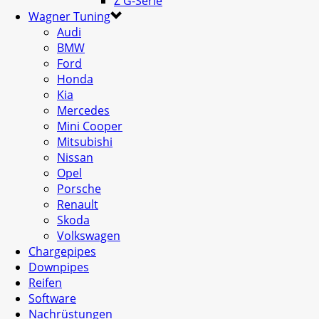
Z G-Serie
Wagner Tuning
Audi
BMW
Ford
Honda
Kia
Mercedes
Mini Cooper
Mitsubishi
Nissan
Opel
Porsche
Renault
Skoda
Volkswagen
Chargepipes
Downpipes
Reifen
Software
Nachrüstungen