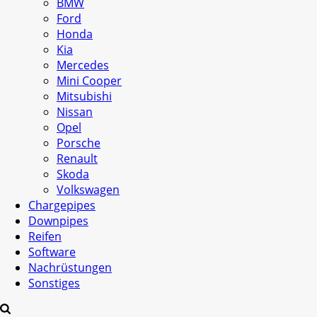
BMW
Ford
Honda
Kia
Mercedes
Mini Cooper
Mitsubishi
Nissan
Opel
Porsche
Renault
Skoda
Volkswagen
Chargepipes
Downpipes
Reifen
Software
Nachrüstungen
Sonstiges