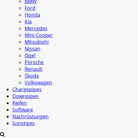
BMW
Ford
Honda
Kia
Mercedes
Mini Cooper
Mitsubishi
Nissan
Opel
Porsche
Renault
Skoda
Volkswagen
Chargepipes
Downpipes
Reifen
Software
Nachrüstungen
Sonstiges