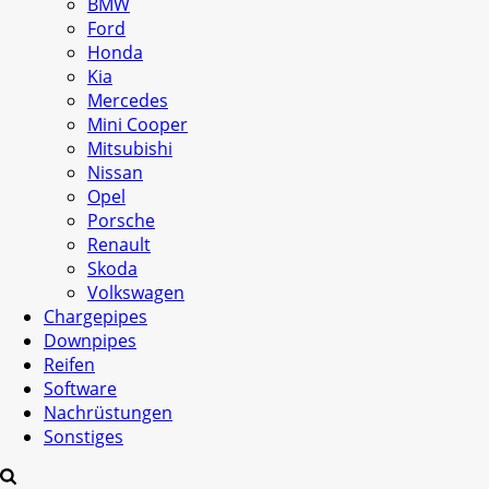
BMW
Ford
Honda
Kia
Mercedes
Mini Cooper
Mitsubishi
Nissan
Opel
Porsche
Renault
Skoda
Volkswagen
Chargepipes
Downpipes
Reifen
Software
Nachrüstungen
Sonstiges