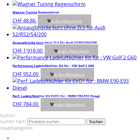
Wagner Tuning Regenschirm
CHF
48.86
In den Warenkorb
Ansaugbrücke kurz ohne ZLS für Audi S2/RS2/S4/200
CHF
1'918.00
In den Warenkorb
Performance Ladeluftkühler Kit für : VW Golf 2 G60
CHF
952.00
In den Warenkorb
Perf. Ladeluftkühler Kit EVO1 für : BMW E90-E93 Diesel
CHF
784.00
In den Warenkorb
Suchen
Suchen nach:
Suchen
Hauptkategorien
Auspuff