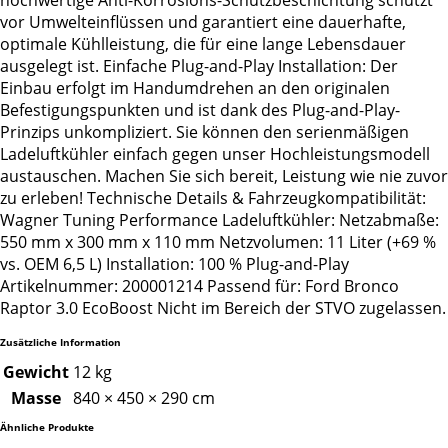
hochwertige Anti-Korrosions-Schutzbeschichtung schützt
vor Umwelteinflüssen und garantiert eine dauerhafte,
optimale Kühlleistung, die für eine lange Lebensdauer
ausgelegt ist. Einfache Plug-and-Play Installation: Der
Einbau erfolgt im Handumdrehen an den originalen
Befestigungspunkten und ist dank des Plug-and-Play-
Prinzips unkompliziert. Sie können den serienmäßigen
Ladeluftkühler einfach gegen unser Hochleistungsmodell
austauschen. Machen Sie sich bereit, Leistung wie nie zuvor
zu erleben! Technische Details & Fahrzeugkompatibilität:
Wagner Tuning Performance Ladeluftkühler: Netzabmaße:
550 mm x 300 mm x 110 mm Netzvolumen: 11 Liter (+69 %
vs. OEM 6,5 L) Installation: 100 % Plug-and-Play
Artikelnummer: 200001214 Passend für: Ford Bronco
Raptor 3.0 EcoBoost Nicht im Bereich der STVO zugelassen.
Zusätzliche Information
Gewicht
12 kg
Masse
840 × 450 × 290 cm
Ähnliche Produkte