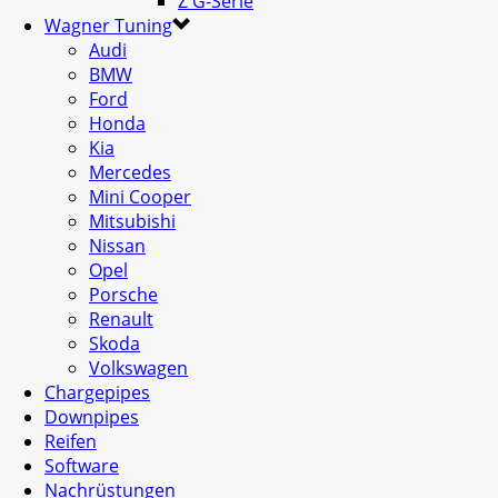
Z G-Serie
Wagner Tuning
Audi
BMW
Ford
Honda
Kia
Mercedes
Mini Cooper
Mitsubishi
Nissan
Opel
Porsche
Renault
Skoda
Volkswagen
Chargepipes
Downpipes
Reifen
Software
Nachrüstungen