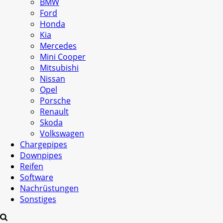
BMW
Ford
Honda
Kia
Mercedes
Mini Cooper
Mitsubishi
Nissan
Opel
Porsche
Renault
Skoda
Volkswagen
Chargepipes
Downpipes
Reifen
Software
Nachrüstungen
Sonstiges