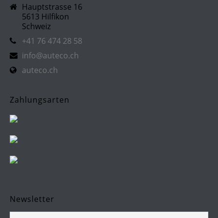
Hauptstrasse 16
5613 Hilfikon
Schweiz
+41 76 474 28 58
info@auteco.ch
auteco.ch
Zahlungsarten
Newsletter