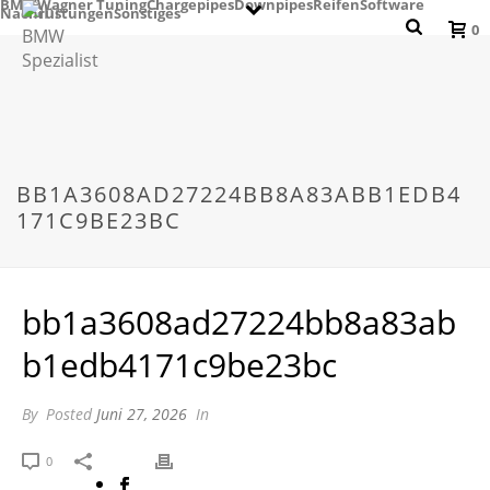
BMW
Wagner Tuning
Chargepipes
Downpipes
Reifen
Software
Nachrüstungen
Sonstiges
0
BB1A3608AD27224BB8A83ABB1EDB4
171C9BE23BC
bb1a3608ad27224bb8a83ab
b1edb4171c9be23bc
By
Posted
Juni 27, 2026
In
0